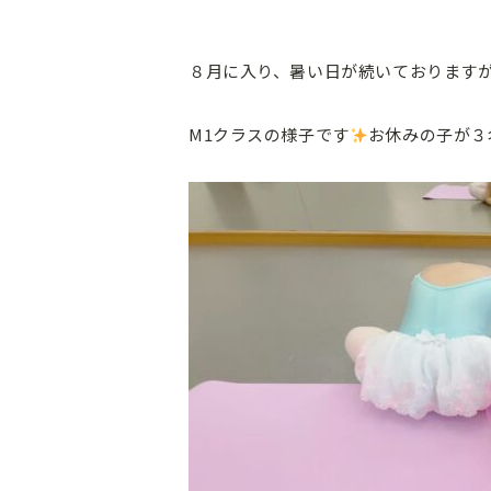
８月に入り、暑い日が続いております
M1クラスの様子です
お休みの子が３