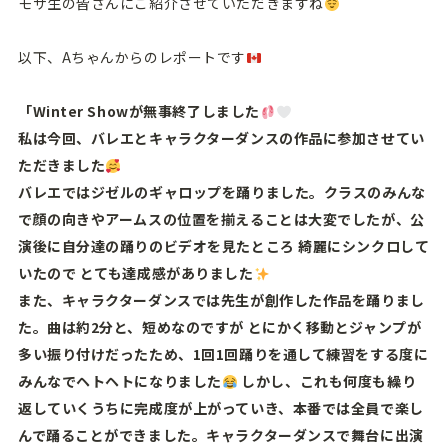
モザ生の皆さんにご紹介させていただきますね
以下、Aちゃんからのレポートです
「Winter Showが無事終了しました
私は今回、バレエとキャラクターダンスの作品に参加させてい
ただきました
バレエではジゼルのギャロップを踊りました。クラスのみんな
で顔の向きやアームスの位置を揃えることは大変でしたが、公
演後に自分達の踊りのビデオを見たところ 綺麗にシンクロして
いたので とても達成感がありました
また、キャラクターダンスでは先生が創作した作品を踊りまし
た。曲は約2分と、短めなのですが とにかく移動とジャンプが
多い振り付けだったため、1回1回踊りを通して練習をする度に
みんなでヘトヘトになりました
しかし、これも何度も繰り
返していくうちに完成度が上がっていき、本番では全員で楽し
んで踊ることができました。キャラクターダンスで舞台に出演