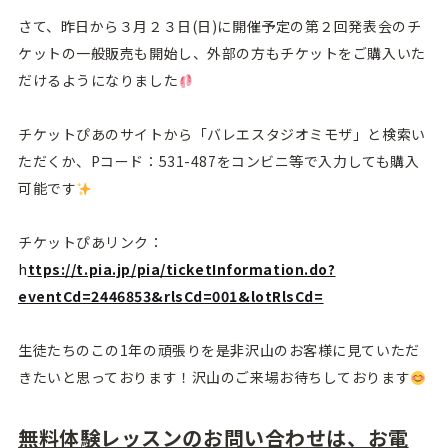
さて、昨日から３月２３日(日)に開催予定の第２回発表会のチ
ケットの一般販売も開始し、外部の方もチケットをご購入いた
だけるようになりました
チケットぴあのサイトから「バレエスタジオミモザ」と検索い
ただくか、Pコード：531-487をコンビニ等で入力しても購入
可能です
チケットぴあリンク：
h
ttps://t.pia.jp/pia/ticketInformation.do?
eventCd=2446853&rlsCd=001&lotRlsCd=
生徒たちのこの1年の頑張りを是非沢山のお客様に見ていただ
きたいと思っております！沢山のご来場お待ちしております
無料体験レッスンのお問い合わせは、お電